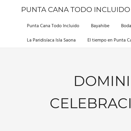
Saltar
PUNTA CANA TODO INCLUIDO
al
contenido
Información
sobre
Punta Cana Todo Incluido
Bayahibe
Boda
este
hermoso
La Paridisíaca Isla Saona
El tiempo en Punta C
lugar
DOMINI
CELEBRACI