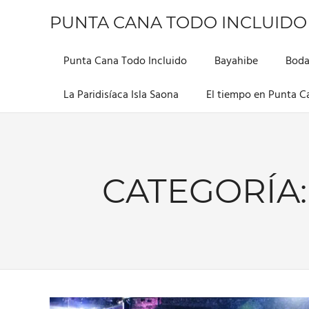
Saltar
PUNTA CANA TODO INCLUIDO
al
contenido
Información
sobre
Punta Cana Todo Incluido
Bayahibe
Boda
este
hermoso
La Paridisíaca Isla Saona
El tiempo en Punta C
lugar
CATEGORÍA