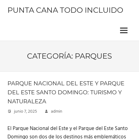
Saltar
PUNTA CANA TODO INCLUIDO
al
contenido
Información
sobre
este
Menu
hermoso
lugar
CATEGORÍA:
PARQUES
PARQUE NACIONAL DEL ESTE Y PARQUE
DEL ESTE SANTO DOMINGO: TURISMO Y
NATURALEZA
junio 7, 2025
admin
El Parque Nacional del Este y el Parque del Este Santo
Domingo son dos de los destinos más emblemáticos