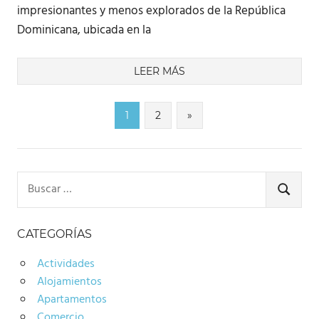
impresionantes y menos explorados de la República
Dominicana, ubicada en la
LEER MÁS
Paginación
Entradas
1
2
»
siguientes
de
entradas
Buscar:
BUSCA
CATEGORÍAS
Actividades
Alojamientos
Apartamentos
Comercio