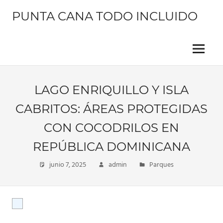
Saltar
PUNTA CANA TODO INCLUIDO
al
contenido
Información
sobre
este
Menu
hermoso
lugar
LAGO ENRIQUILLO Y ISLA
CABRITOS: ÁREAS PROTEGIDAS
CON COCODRILOS EN
REPÚBLICA DOMINICANA
junio 7, 2025
admin
Parques