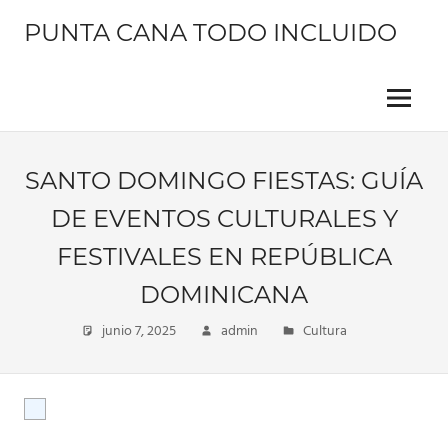
Saltar
PUNTA CANA TODO INCLUIDO
al
contenido
Información
sobre
este
Menu
hermoso
lugar
SANTO DOMINGO FIESTAS: GUÍA
DE EVENTOS CULTURALES Y
FESTIVALES EN REPÚBLICA
DOMINICANA
junio 7, 2025
admin
Cultura