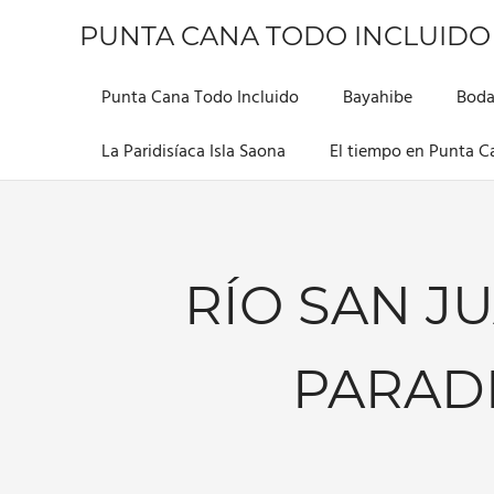
Saltar
PUNTA CANA TODO INCLUIDO
al
contenido
Información
sobre
Punta Cana Todo Incluido
Bayahibe
Boda
este
hermoso
La Paridisíaca Isla Saona
El tiempo en Punta C
lugar
RÍO SAN J
PARADI