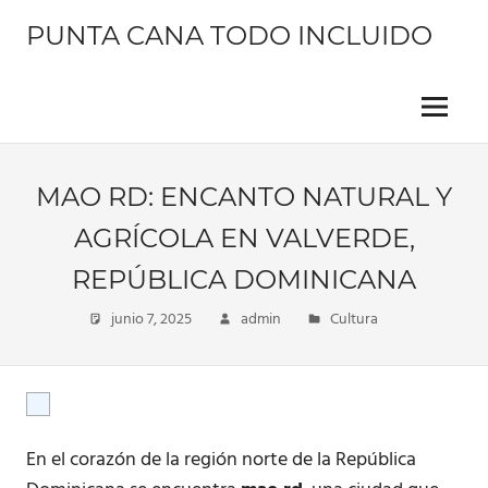
Saltar
PUNTA CANA TODO INCLUIDO
al
contenido
Información
sobre
este
Menu
hermoso
lugar
MAO RD: ENCANTO NATURAL Y
AGRÍCOLA EN VALVERDE,
REPÚBLICA DOMINICANA
junio 7, 2025
admin
Cultura
En el corazón de la región norte de la República