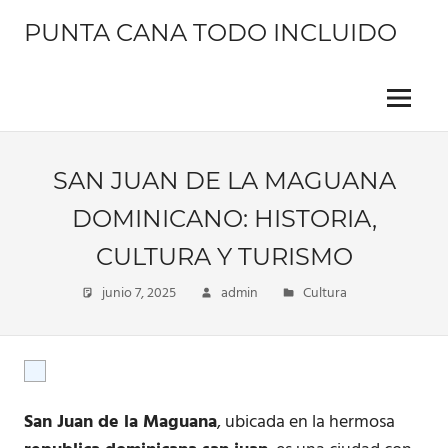
Saltar
PUNTA CANA TODO INCLUIDO
al
contenido
Información
sobre
este
Menu
hermoso
lugar
SAN JUAN DE LA MAGUANA
DOMINICANO: HISTORIA,
CULTURA Y TURISMO
junio 7, 2025
admin
Cultura
San Juan de la Maguana
, ubicada en la hermosa