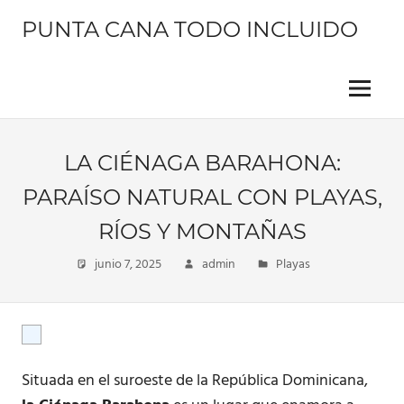
Saltar
PUNTA CANA TODO INCLUIDO
al
contenido
Información
sobre
este
Menu
hermoso
lugar
LA CIÉNAGA BARAHONA:
PARAÍSO NATURAL CON PLAYAS,
RÍOS Y MONTAÑAS
junio 7, 2025
admin
Playas
Situada en el suroeste de la República Dominicana,