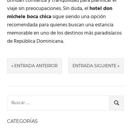
brindan confianza y tranquilidad para planificar el
viaje sin preocupaciones. Sin duda, el
hotel don
michele boca chica
sigue siendo una opción
recomendada para quienes buscan una estancia
memorable en uno de los destinos más paradisíacos
de República Dominicana.
Navegación
ENTRADA ANTERIOR
ENTRADA SIGUIENTE
de
entradas
Buscar:
BUSCA
CATEGORÍAS