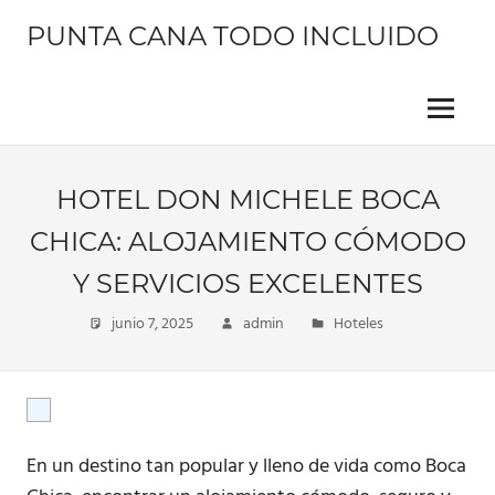
Saltar
PUNTA CANA TODO INCLUIDO
al
contenido
Información
sobre
este
Menu
hermoso
lugar
HOTEL DON MICHELE BOCA
CHICA: ALOJAMIENTO CÓMODO
Y SERVICIOS EXCELENTES
junio 7, 2025
admin
Hoteles
En un destino tan popular y lleno de vida como Boca