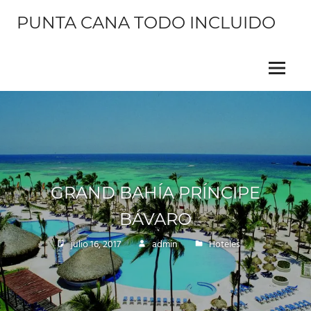
Saltar
PUNTA CANA TODO INCLUIDO
al
contenido
Información
sobre
este
Menu
hermoso
lugar
GRAND BAHÍA PRÍNCIPE
BÁVARO
julio 16, 2017
admin
Hoteles