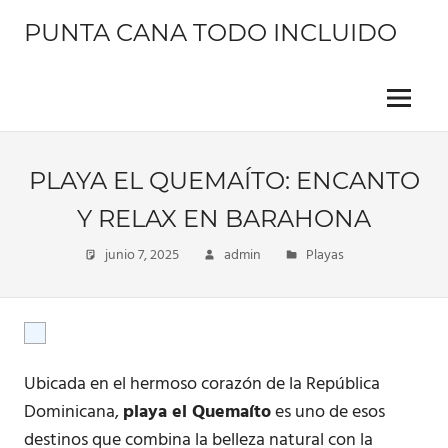
Saltar
PUNTA CANA TODO INCLUIDO
al
contenido
Información
sobre
este
Menu
hermoso
lugar
PLAYA EL QUEMAÍTO: ENCANTO
Y RELAX EN BARAHONA
junio 7, 2025
admin
Playas
Ubicada en el hermoso corazón de la República
Dominicana,
playa el Quemaíto
es uno de esos
destinos que combina la belleza natural con la