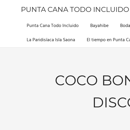
Saltar
PUNTA CANA TODO INCLUIDO
al
contenido
Información
sobre
Punta Cana Todo Incluido
Bayahibe
Boda
este
hermoso
La Paridisíaca Isla Saona
El tiempo en Punta C
lugar
COCO BON
DISC