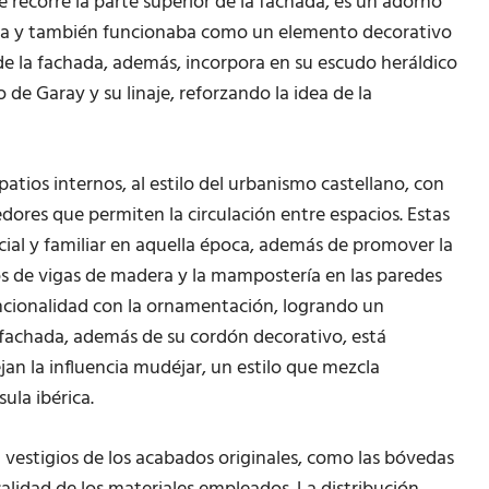
 recorre la parte superior de la fachada, es un adorno
cana y también funcionaba como un elemento decorativo
 de la fachada, además, incorpora en su escudo heráldico
de Garay y su linaje, reforzando la idea de la
atios internos, al estilo del urbanismo castellano, con
ores que permiten la circulación entre espacios. Estas
cial y familiar en aquella época, además de promover la
hos de vigas de madera y la mampostería en las paredes
ncionalidad con la ornamentación, logrando un
La fachada, además de su cordón decorativo, está
an la influencia mudéjar, un estilo que mezcla
ula ibérica.
vestigios de los acabados originales, como las bóvedas