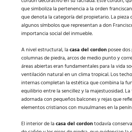
cordón decorativo en su fachada. Este cordón, que
que simboliza la pertenencia a la orden francis
que denota la categoría del propietario. La pieza
algunos símbolos que representan a don Francisco 
importancia social del inmueble.
A nivel estructural, la
casa del cordon
posee dos p
columnas de piedra, arcos de medio punto y corred
áreas abiertas eran fundamentales para la vida so
ventilación natural en un clima tropical. Los tec
internas completan la estética que combina la fu
equilibrio entre la sencillez y la majestuosidad. 
adornada con pequeños balcones y rejas que reflej
elementos cristianos con musulmanes en la peníns
El interior de la
casa del cordon
todavía conserva 