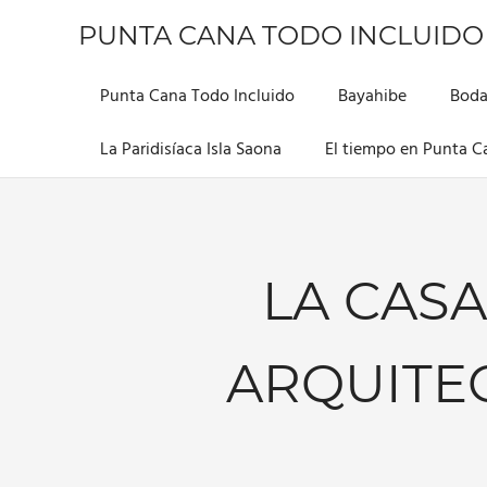
Saltar
PUNTA CANA TODO INCLUIDO
al
contenido
Información
sobre
Punta Cana Todo Incluido
Bayahibe
Boda
este
hermoso
La Paridisíaca Isla Saona
El tiempo en Punta C
lugar
LA CASA
ARQUITE