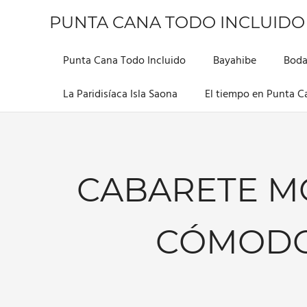
Saltar
PUNTA CANA TODO INCLUIDO
al
contenido
Información
sobre
Punta Cana Todo Incluido
Bayahibe
Boda
este
hermoso
La Paridisíaca Isla Saona
El tiempo en Punta C
lugar
CABARETE M
CÓMODO