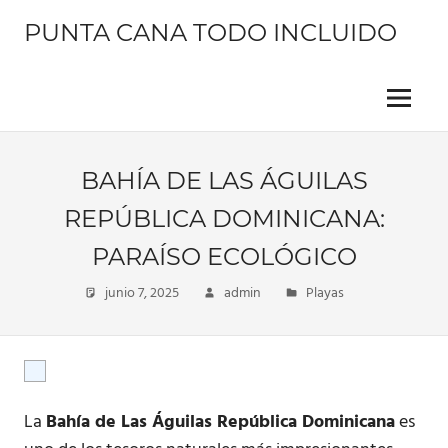
Saltar
PUNTA CANA TODO INCLUIDO
al
contenido
Información
sobre
este
Menu
hermoso
lugar
BAHÍA DE LAS ÁGUILAS
REPÚBLICA DOMINICANA:
PARAÍSO ECOLÓGICO
junio 7, 2025
admin
Playas
La
Bahía de Las Águilas República Dominicana
es